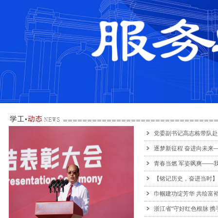
党委副书记高志栋带队赴华
逐梦新征程 奋进向未来——
青春当燃 军姿飒爽——我校
【铭记历史，奋进当时】我
巾帼建功绽芳华 共绘富裕新
浙江省“守好红色根脉 携手