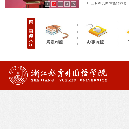
三月春风暖 雷锋精神传
1
2
3
4
5